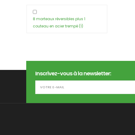
8 marteaux réversibles plus 1
couteau en acier trempé
(1)
Inscrivez-vous à la newsletter: