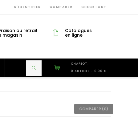
S'IDENTIFIER
COMPARER
CHECK-OUT
vraison ou retrait
Catalogues
n magasin
en ligne
CHARIOT:
0 ARTICLE
-
0,00 €
COMPARER (
0
)