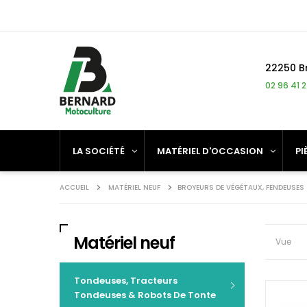
Panneau de gestion des cookies
22250 B
02 96 41 
LA SOCIÉTÉ
MATÉRIEL D'OCCASION
PI
ACCUEIL
MATÉRIEL NEUF
BROYEURS DE VÉGÉTAUX, FENDEUSES
Matériel neuf
Vue
Tondeuses, Tracteurs
Tondeuses & Robots De Tonte