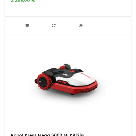
2 299,00 €
Robot Kress Mega 6000 M² KR136E