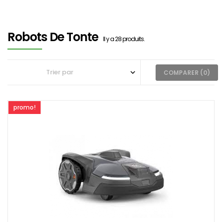
Robots De Tonte
Il y a 28 produits.
COMPARER (
0
)
promo!