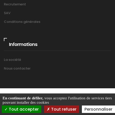
Recrutement
SAV
Conditions générales
Informations
La société
Nous contacter
En continuant de défiler,
vous acceptez l'utilisation de services tiers
Copyright © 2017 - Bernard Motoculture - Conception
pouvant installer des cookies
Breizhtorm
.
Tout accepter
Tout refuser
Personnaliser