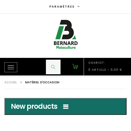
Panneau de gestion des cookies
PARAMÈTRES
CHARIOT:
Toggle
0 ARTICLE
-
0,00 €
navigation
ACCUEIL
MATÉRIEL D'OCCASION
New products