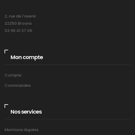
2, rue de l'avenir
22250 Broons
02 96 41 27 05
Mon compte
Compte
Commandes
Nos services
Mentions légales