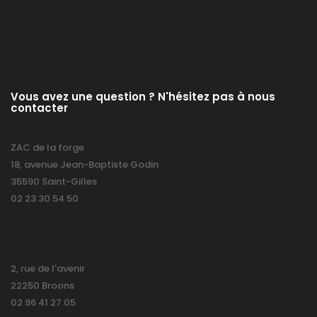
Vous avez une question ? N'hésitez pas à nous
contacter
ZAC de la forge
18, avenue Jean-Baptiste Godin
35590 Saint-Gilles
02 23 30 54 50
2, rue de l'avenir
22250 Broons
02 96 41 27 05