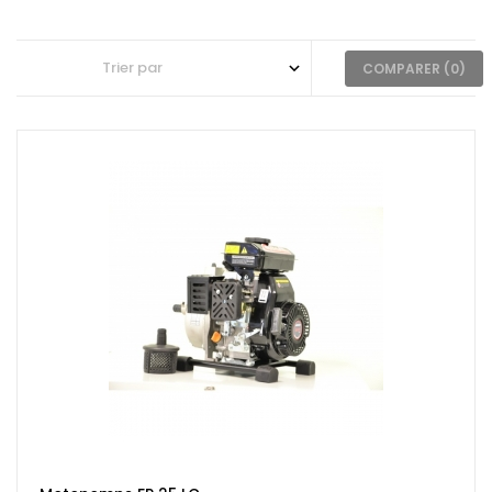
COMPARER (
0
)