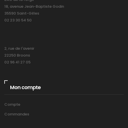
18, avenue Jean-Baptiste Godin
35590 Saint-Gilles
02 23 30 54 50
2, rue de l'avenir
22250 Broons
02 96 41 27 05
Mon compte
Compte
Commandes