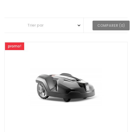
COMPARER (
0
)
promo!