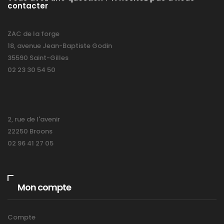
contacter
ZAC de la forge
18, avenue Jean-Baptiste Godin
35590 Saint-Gilles
02 23 30 54 50
2, rue de l'avenir
22250 Broons
02 96 41 27 05
Mon compte
Compte