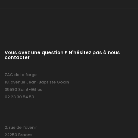
Vous avez une question ? N'hésitez pas à nous
contacter
ZAC de la forge
18, avenue Jean-Baptiste Godin
35590 Saint-Gilles
02 23 30 54 50
2, rue de l'avenir
22250 Broons