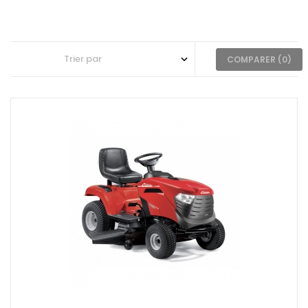
COMPARER (
0
)