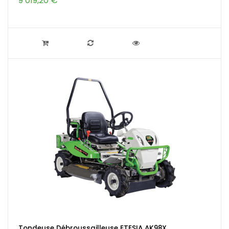
9 019,20 €
Tondeuse Débroussailleuse ETESIA AK98X