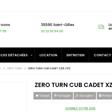
roons
35590 Saint-Gilles
Li
e
27 05
02 23 30 54 50
ÈCES DÉTACHÉES
LOCATION
ENTRETIEN
CONTACT
S
ZERO TURN
ZERO TURN CUB CADET XZ8 L122
ZERO TURN CUB CADET XZ
Tweet
Partager
Google+
Pinter
DONNEZ VOTRE AVIS