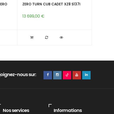
ZERO
ZERO TURN CUB CADET XZ8 S137I
ZERO TUR
13 699,00 €
13 699,0
joignez-nous sur:
Nos services
Informations