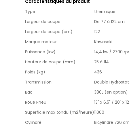
Caractéristiques du produit
Type
thermique
Largeur de coupe
De 77 à 122 cm
Largeur de coupe (cm)
122
Marque moteur
Kawasaki
Puissance (kw)
14,4 kw / 2700 r
Hauteur de coupe (mm)
25 à 114
Poids (kg)
436
Transmission
Double Hydrostat
Bac
380L (en option)
Roue Pneu
13" x 6,5" / 20" x 12
Superficie max tondu (m2/heure)
11000
Cylindré
Bicylindre 726 c