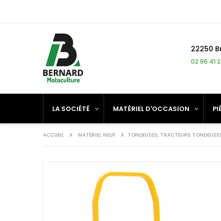
Panneau de gestion des cookies
22250 B
02 96 41 
LA SOCIÉTÉ
MATÉRIEL D'OCCASION
PI
ACCUEIL
MATÉRIEL NEUF
TONDEUSES, TRACTEURS TONDEUSE