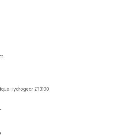
pm
ique Hydrogear ZT3100
"
m