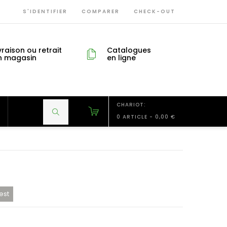
S'IDENTIFIER
COMPARER
CHECK-OUT
vraison ou retrait
Catalogues
n magasin
en ligne
CHARIOT:
0 ARTICLE
-
0,00 €
est