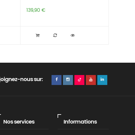
Accidenté
139,90 €
109,99 €
joignez-nous sur:
Nos services
Informations