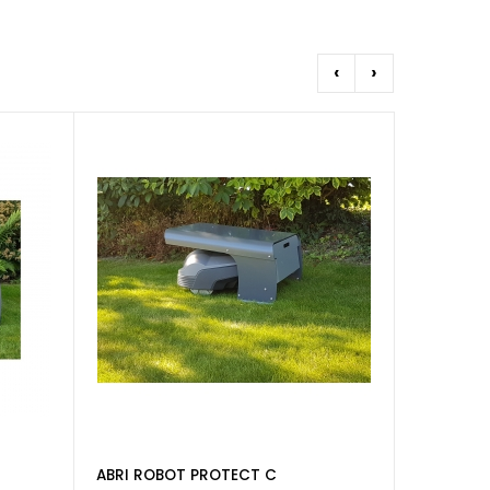
‹
›
ABRI ROBOT PROTECT C
Kit Roues