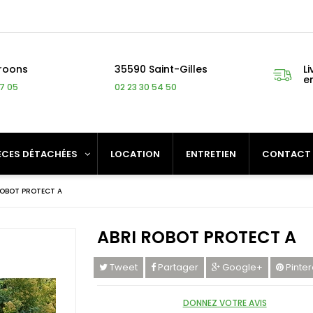
roons
35590 Saint-Gilles
Li
e
27 05
02 23 30 54 50
ÈCES DÉTACHÉES
LOCATION
ENTRETIEN
CONTACT
ROBOT PROTECT A
ABRI ROBOT PROTECT A
Tweet
Partager
Google+
Pinter
DONNEZ VOTRE AVIS