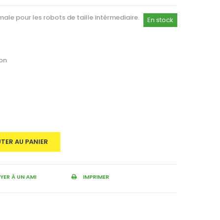
ale pour les robots de taille intérmediaire.
En stock
ion
TER AU PANIER
ER À UN AMI
IMPRIMER